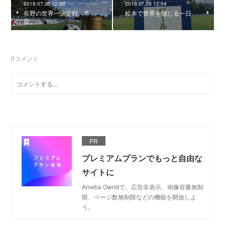
2019.07.26 22:00
2019.07.26 12:04
長野の世界一決定戦、本
松本で世界を感じる一日
日。
0
コメント
PR
プレミアムプランでもっと自由な
サイトに
Ameba Owndで、広告非表示、画像容量無制
限、ページ数無制限などの機能を開放しよ
う。