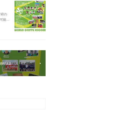
甲府の
可能…
 開催決定