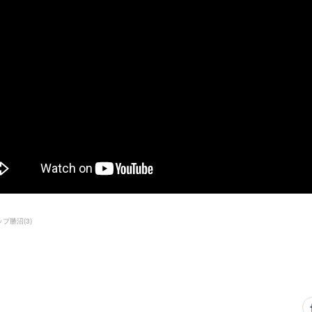
ップ勝沼
(
3
)