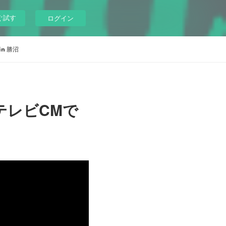
ぐ試す
ログイン
 in 勝沼
テレビCMで